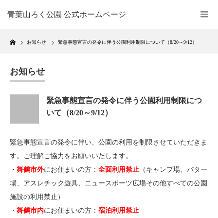
青葉山ろく公園 公式ホームページ
Home
お知らせ
緊急事態宣言の発令に伴う公園利用制限について（8/20～9/12）
お知らせ
緊急事態宣言の発令に伴う公園利用制限につ
いて（8/20～9/12）
緊急事態宣言の発令に伴い、公園の利用を制限させていただきま
す。ご理解ご協力をお願いいたします。
・
舞鶴市外
にお住まいの方：
全面利用禁止
（キャンプ場、パター
場、アスレチック遊具、ニュースポーツ広場その他すべての公園
施設の利用禁止）
・
舞鶴市内
に
お住まいの方：
宿泊利用禁止